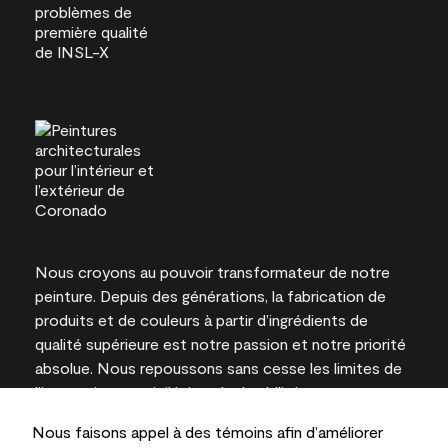
Nous croyons au pouvoir transformateur de notre
peinture. Depuis des générations, la fabrication de
produits et de couleurs à partir d’ingrédients de
qualité supérieure est notre passion et notre priorité
absolue. Nous repoussons sans cesse les limites de
l’innovation et privilégions la durabilité pour
l’obtention de résultats à long terme et la fiabilité de
Nous faisons appel à des témoins afin d’améliorer
l’expertise locale.