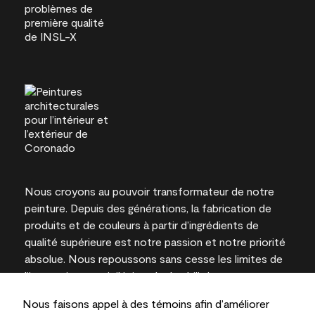
Nous croyons au pouvoir transformateur de notre
peinture. Depuis des générations, la fabrication de
produits et de couleurs à partir d’ingrédients de
qualité supérieure est notre passion et notre priorité
absolue. Nous repoussons sans cesse les limites de
l’innovation et privilégions la durabilité pour
l’obtention de résultats à long terme et la fiabilité de
Nous faisons appel à des témoins afin d’améliorer
l’expertise locale.