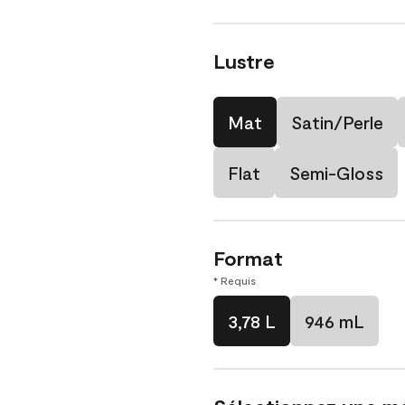
Lustre
Mat
Satin/Perle
Flat
Semi-Gloss
Format
* Requis
3,78 L
946 mL