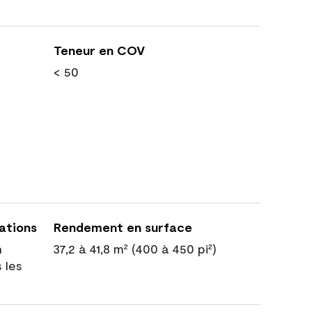
Teneur en COV
< 50
cations
Rendement en surface
n
37,2 à 41,8 m² (400 à 450 pi²)
 les