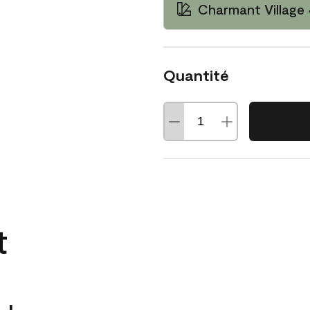
Charmant Village
Quantité
t