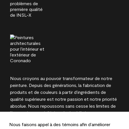
Nous croyons au pouvoir transformateur de notre
peinture. Depuis des générations, la fabrication de
produits et de couleurs à partir d’ingrédients de
qualité supérieure est notre passion et notre priorité
absolue. Nous repoussons sans cesse les limites de
l’innovation et privilégions la durabilité pour
l’obtention de résultats à long terme et la fiabilité de
Nous faisons appel à des témoins afin d’améliorer
l’expertise locale.