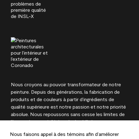
Nous croyons au pouvoir transformateur de notre
peinture. Depuis des générations, la fabrication de
produits et de couleurs à partir d’ingrédients de
qualité supérieure est notre passion et notre priorité
absolue. Nous repoussons sans cesse les limites de
l’innovation et privilégions la durabilité pour
l’obtention de résultats à long terme et la fiabilité de
Nous faisons appel à des témoins afin d’améliorer
l’expertise locale.