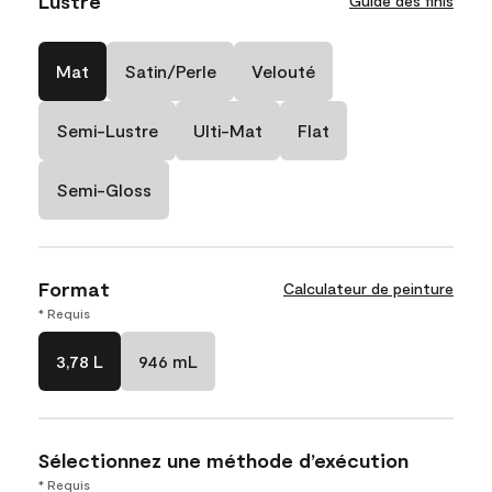
Lustre
Guide des finis
Mat
Satin/Perle
Velouté
Semi-Lustre
Ulti-Mat
Flat
Semi-Gloss
Format
Calculateur de peinture
* Requis
3,78 L
946 mL
Sélectionnez une méthode d’exécution
* Requis