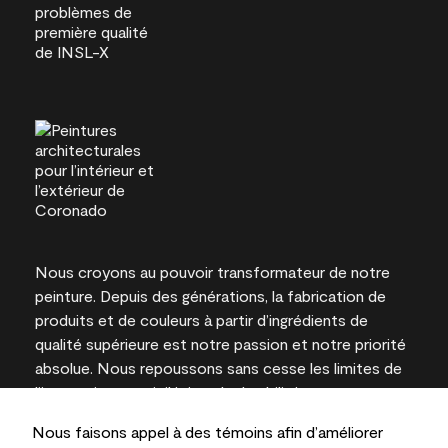
Nous croyons au pouvoir transformateur de notre
peinture. Depuis des générations, la fabrication de
produits et de couleurs à partir d’ingrédients de
qualité supérieure est notre passion et notre priorité
absolue. Nous repoussons sans cesse les limites de
l’innovation et privilégions la durabilité pour
l’obtention de résultats à long terme et la fiabilité de
Nous faisons appel à des témoins afin d’améliorer
l’expertise locale.