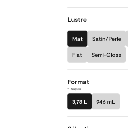
Lustre
Mat
Satin/Perle
Flat
Semi-Gloss
Format
* Requis
3,78 L
946 mL