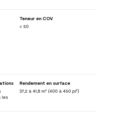
Teneur en COV
< 50
cations
Rendement en surface
n
37,2 à 41,8 m² (400 à 450 pi²)
 les