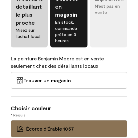
détaillant
en
N’est pas en
vente
le plus
magasin
proche
En stock,
commande
Misez sur
prête en 3
l’achat local
heures
La peinture Benjamin Moore est en vente
seulement chez des détaillants locaux
Trouver un magasin
Choisir couleur
* Requis
Écorce d'Érable 1057