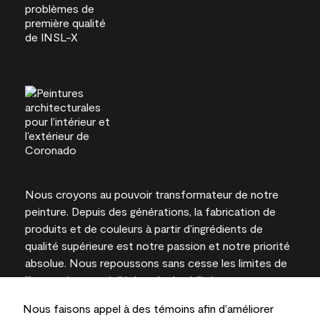
Nous croyons au pouvoir transformateur de notre
peinture. Depuis des générations, la fabrication de
produits et de couleurs à partir d’ingrédients de
qualité supérieure est notre passion et notre priorité
absolue. Nous repoussons sans cesse les limites de
l’innovation et privilégions la durabilité pour
l’obtention de résultats à long terme et la fiabilité de
Nous faisons appel à des témoins afin d’améliorer
l’expertise locale.