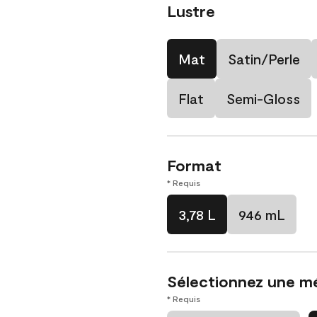
Lustre
Mat
Satin/Perle
Flat
Semi-Gloss
Format
* Requis
3,78 L
946 mL
Sélectionnez une m
* Requis