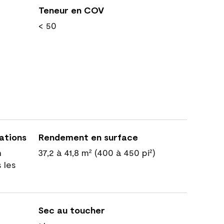
Teneur en COV
< 50
cations
Rendement en surface
n
37,2 à 41,8 m² (400 à 450 pi²)
 les
Sec au toucher