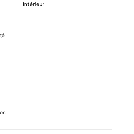
Intérieur
gé
res