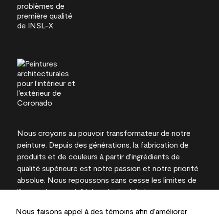
Nous croyons au pouvoir transformateur de notre
peinture. Depuis des générations, la fabrication de
produits et de couleurs à partir d’ingrédients de
qualité supérieure est notre passion et notre priorité
absolue. Nous repoussons sans cesse les limites de
l’innovation et privilégions la durabilité pour
l’obtention de résultats à long terme et la fiabilité de
Nous faisons appel à des témoins afin d’améliorer
l’expertise locale.