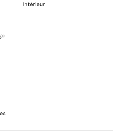
Intérieur
gé
res