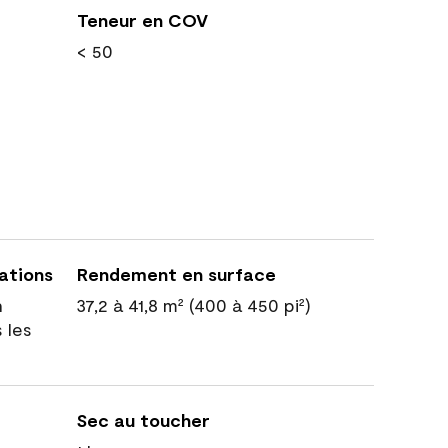
Teneur en COV
< 50
cations
Rendement en surface
n
37,2 à 41,8 m² (400 à 450 pi²)
 les
Sec au toucher