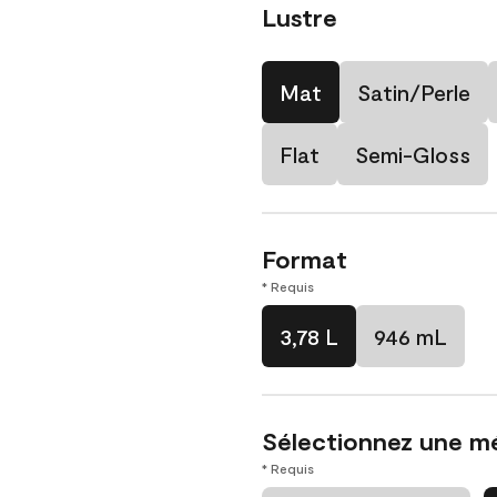
Lustre
Mat
Satin/Perle
Flat
Semi-Gloss
Format
* Requis
3,78 L
946 mL
Sélectionnez une m
* Requis