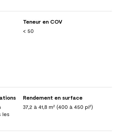
Teneur en COV
< 50
cations
Rendement en surface
n
37,2 à 41,8 m² (400 à 450 pi²)
 les