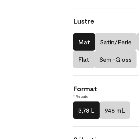
Lustre
Mat
Satin/Perle
Flat
Semi-Gloss
Format
* Requis
3,78 L
946 mL