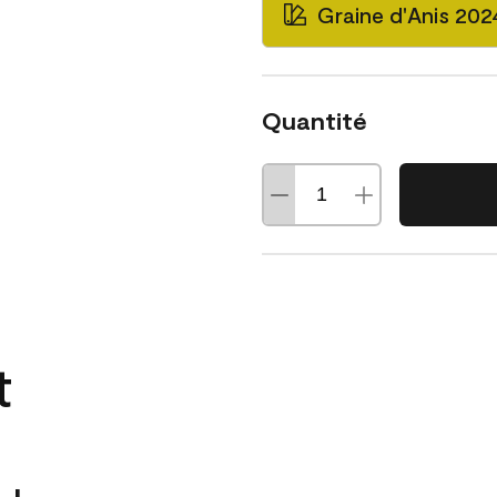
Graine d'Anis 20
Quantité
t