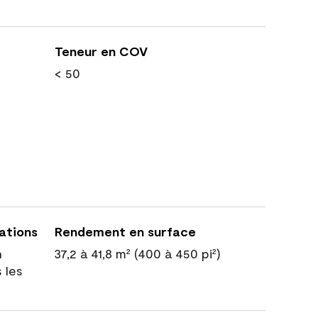
Teneur en COV
< 50
cations
Rendement en surface
n
37,2 à 41,8 m² (400 à 450 pi²)
 les