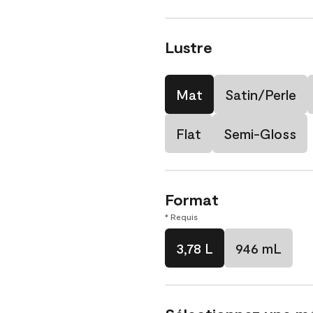
Lustre
Mat
Satin/Perle
Flat
Semi-Gloss
Format
* Requis
3,78 L
946 mL