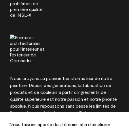
Nous croyons au pouvoir transformateur de notre
peinture. Depuis des générations, la fabrication de
produits et de couleurs à partir d’ingrédients de
qualité supérieure est notre passion et notre priorité
absolue. Nous repoussons sans cesse les limites de
l’innovation et privilégions la durabilité pour
l’obtention de résultats à long terme et la fiabilité de
Nous faisons appel à des témoins afin d’améliorer
l’expertise locale.