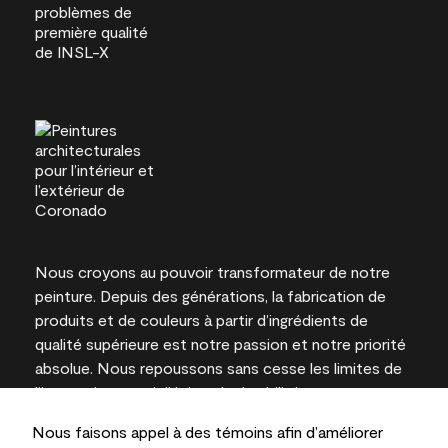
Nous croyons au pouvoir transformateur de notre
peinture. Depuis des générations, la fabrication de
produits et de couleurs à partir d’ingrédients de
qualité supérieure est notre passion et notre priorité
absolue. Nous repoussons sans cesse les limites de
l’innovation et privilégions la durabilité pour
l’obtention de résultats à long terme et la fiabilité de
Nous faisons appel à des témoins afin d’améliorer
l’expertise locale.