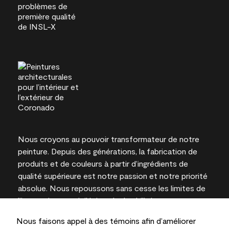
Nous croyons au pouvoir transformateur de notre
peinture. Depuis des générations, la fabrication de
produits et de couleurs à partir d’ingrédients de
qualité supérieure est notre passion et notre priorité
absolue. Nous repoussons sans cesse les limites de
l’innovation et privilégions la durabilité pour
l’obtention de résultats à long terme et la fiabilité de
Nous faisons appel à des témoins afin d’améliorer
l’expertise locale.