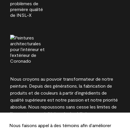
Nous croyons au pouvoir transformateur de notre
peinture. Depuis des générations, la fabrication de
produits et de couleurs à partir d’ingrédients de
qualité supérieure est notre passion et notre priorité
absolue. Nous repoussons sans cesse les limites de
l’innovation et privilégions la durabilité pour
l’obtention de résultats à long terme et la fiabilité de
Nous faisons appel à des témoins afin d’améliorer
l’expertise locale.