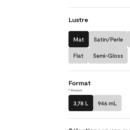
Lustre
Mat
Satin/Perle
Flat
Semi-Gloss
Format
* Requis
3,78 L
946 mL