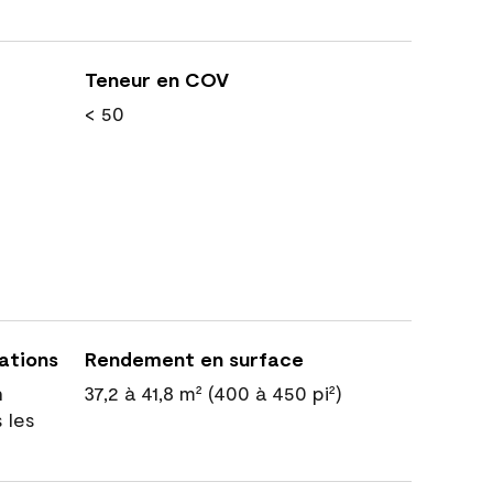
Teneur en COV
< 50
cations
Rendement en surface
n
37,2 à 41,8 m² (400 à 450 pi²)
 les