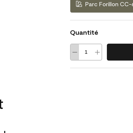
Parc Forillon CC
Quantité
t