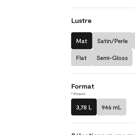
Lustre
Mat
Satin/Perle
Flat
Semi-Gloss
Format
* Requis
3,78 L
946 mL