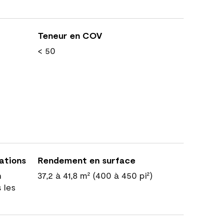
Teneur en COV
< 50
cations
Rendement en surface
n
37,2 à 41,8 m² (400 à 450 pi²)
 les