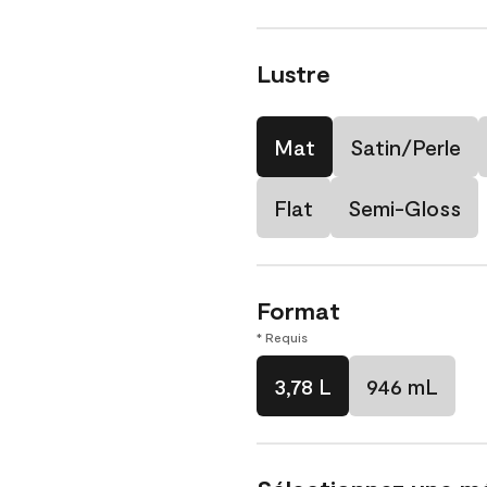
Lustre
Mat
Satin/Perle
Flat
Semi-Gloss
Format
* Requis
3,78 L
946 mL