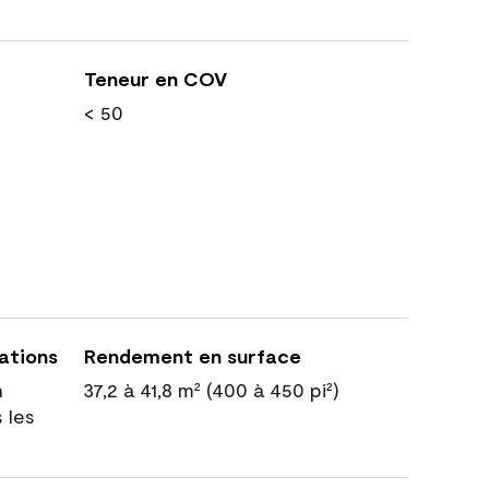
Teneur en COV
< 50
cations
Rendement en surface
n
37,2 à 41,8 m² (400 à 450 pi²)
 les