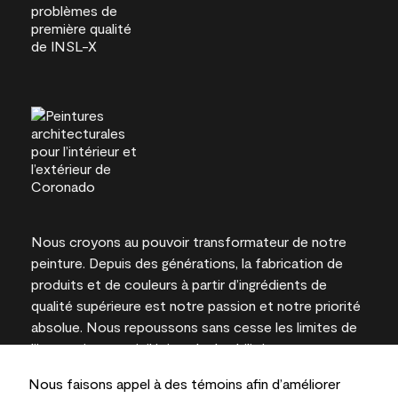
Nous croyons au pouvoir transformateur de notre
peinture. Depuis des générations, la fabrication de
produits et de couleurs à partir d’ingrédients de
qualité supérieure est notre passion et notre priorité
absolue. Nous repoussons sans cesse les limites de
l’innovation et privilégions la durabilité pour
l’obtention de résultats à long terme et la fiabilité de
Nous faisons appel à des témoins afin d’améliorer
l’expertise locale.