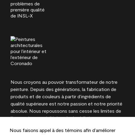
Nous croyons au pouvoir transformateur de notre
peinture. Depuis des générations, la fabrication de
produits et de couleurs à partir d’ingrédients de
qualité supérieure est notre passion et notre priorité
absolue. Nous repoussons sans cesse les limites de
l’innovation et privilégions la durabilité pour
l’obtention de résultats à long terme et la fiabilité de
Nous faisons appel à des témoins afin d’améliorer
l’expertise locale.