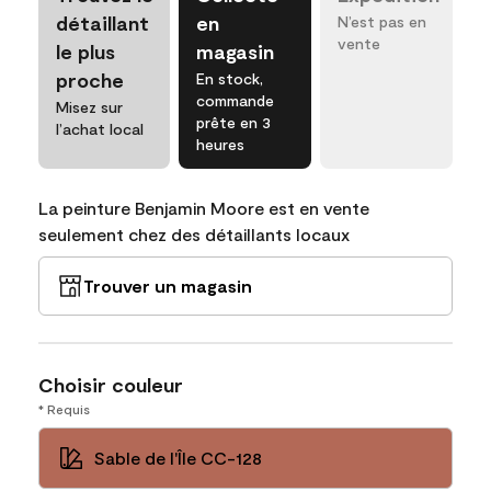
détaillant
en
N’est pas en
vente
le plus
magasin
proche
En stock,
commande
Misez sur
prête en 3
l’achat local
heures
La peinture Benjamin Moore est en vente
seulement chez des détaillants locaux
Trouver un magasin
Choisir couleur
* Requis
Sable de l'Île CC-128