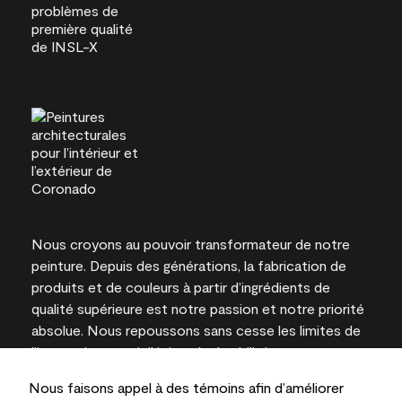
Nous croyons au pouvoir transformateur de notre
peinture. Depuis des générations, la fabrication de
produits et de couleurs à partir d’ingrédients de
qualité supérieure est notre passion et notre priorité
absolue. Nous repoussons sans cesse les limites de
l’innovation et privilégions la durabilité pour
l’obtention de résultats à long terme et la fiabilité de
Nous faisons appel à des témoins afin d’améliorer
l’expertise locale.