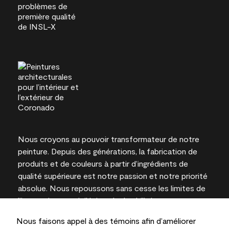
Nous croyons au pouvoir transformateur de notre
peinture. Depuis des générations, la fabrication de
produits et de couleurs à partir d’ingrédients de
qualité supérieure est notre passion et notre priorité
absolue. Nous repoussons sans cesse les limites de
l’innovation et privilégions la durabilité pour
l’obtention de résultats à long terme et la fiabilité de
Nous faisons appel à des témoins afin d’améliorer
l’expertise locale.