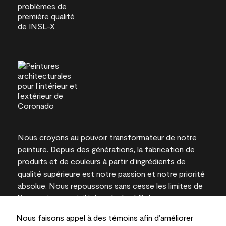
Nous croyons au pouvoir transformateur de notre
peinture. Depuis des générations, la fabrication de
produits et de couleurs à partir d’ingrédients de
qualité supérieure est notre passion et notre priorité
absolue. Nous repoussons sans cesse les limites de
l’innovation et privilégions la durabilité pour
l’obtention de résultats à long terme et la fiabilité de
Nous faisons appel à des témoins afin d’améliorer
l’expertise locale.