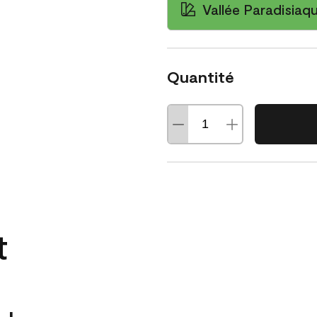
Vallée Paradisiaq
Quantité
t