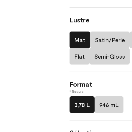
Lustre
Mat
Satin/Perle
Flat
Semi-Gloss
Format
* Requis
3,78 L
946 mL