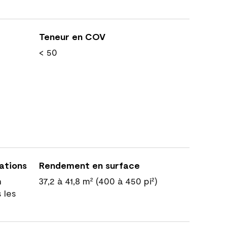
Teneur en COV
< 50
cations
Rendement en surface
n
37,2 à 41,8 m² (400 à 450 pi²)
 les