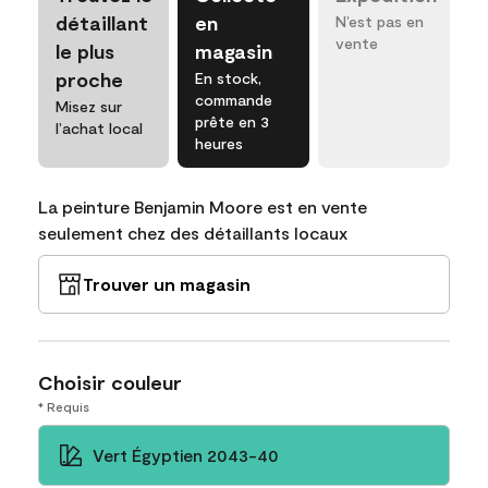
détaillant
en
N’est pas en
vente
le plus
magasin
proche
En stock,
commande
Misez sur
prête en 3
l’achat local
heures
La peinture Benjamin Moore est en vente
seulement chez des détaillants locaux
Trouver un magasin
Choisir couleur
* Requis
Vert Égyptien 2043-40