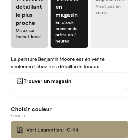
détaillant
en
N’est pas en
vente
le plus
magasin
proche
En stock,
commande
Misez sur
prête en 3
l’achat local
heures
La peinture Benjamin Moore est en vente
seulement chez des détaillants locaux
Trouver un magasin
Choisir couleur
* Requis
Vert Laurentien HC-94