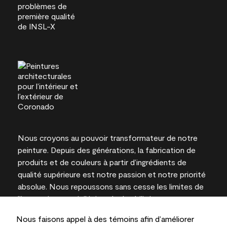
Nous croyons au pouvoir transformateur de notre
peinture. Depuis des générations, la fabrication de
produits et de couleurs à partir d’ingrédients de
qualité supérieure est notre passion et notre priorité
absolue. Nous repoussons sans cesse les limites de
l’innovation et privilégions la durabilité pour
l’obtention de résultats à long terme et la fiabilité de
Nous faisons appel à des témoins afin d’améliorer
l’expertise locale.