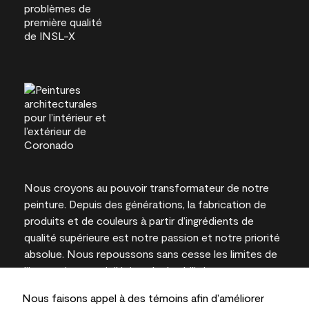
Nous croyons au pouvoir transformateur de notre
peinture. Depuis des générations, la fabrication de
produits et de couleurs à partir d’ingrédients de
qualité supérieure est notre passion et notre priorité
absolue. Nous repoussons sans cesse les limites de
l’innovation et privilégions la durabilité pour
l’obtention de résultats à long terme et la fiabilité de
Nous faisons appel à des témoins afin d’améliorer
l’expertise locale.