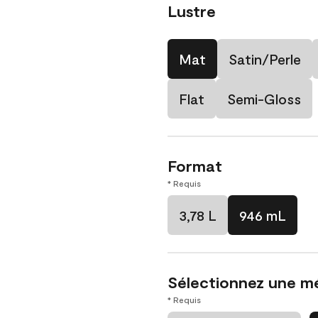
Lustre
Mat
Satin/Perle
Flat
Semi-Gloss
Format
* Requis
3,78 L
946 mL
Sélectionnez une m
* Requis