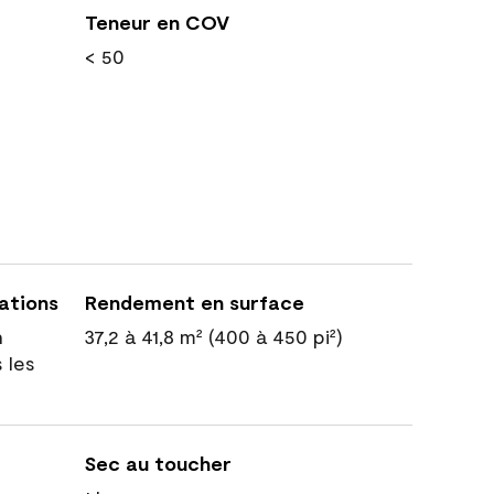
Teneur en COV
< 50
cations
Rendement en surface
n
37,2 à 41,8 m² (400 à 450 pi²)
 les
Sec au toucher