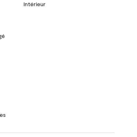
Intérieur
gé
res