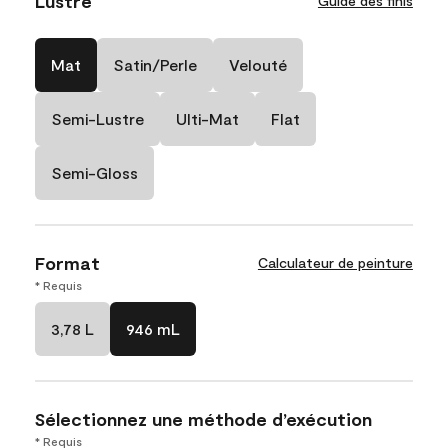
Lustre
Guide des finis
Mat
Satin/Perle
Velouté
Semi-Lustre
Ulti-Mat
Flat
Semi-Gloss
Format
Calculateur de peinture
* Requis
3,78 L
946 mL
Sélectionnez une méthode d’exécution
* Requis