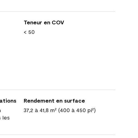
Teneur en COV
< 50
cations
Rendement en surface
n
37,2 à 41,8 m² (400 à 450 pi²)
 les