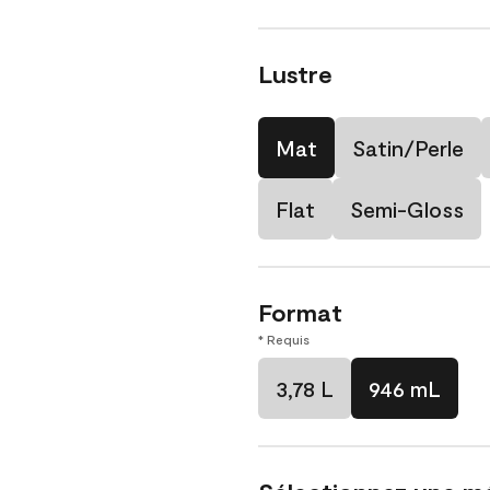
Lustre
Mat
Satin/Perle
Flat
Semi-Gloss
Format
* Requis
3,78 L
946 mL