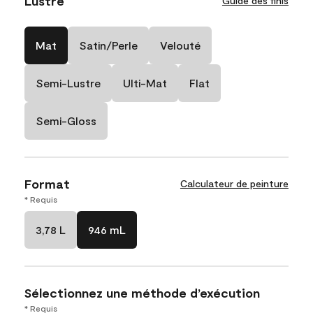
Lustre
Guide des finis
Mat
Satin/Perle
Velouté
Semi-Lustre
Ulti-Mat
Flat
Semi-Gloss
Format
Calculateur de peinture
* Requis
3,78 L
946 mL
Sélectionnez une méthode d’exécution
* Requis