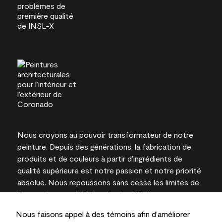
Nous croyons au pouvoir transformateur de notre
peinture. Depuis des générations, la fabrication de
produits et de couleurs à partir d’ingrédients de
qualité supérieure est notre passion et notre priorité
absolue. Nous repoussons sans cesse les limites de
l’innovation et privilégions la durabilité pour
l’obtention de résultats à long terme et la fiabilité de
Nous faisons appel à des témoins afin d’améliorer
l’expertise locale.