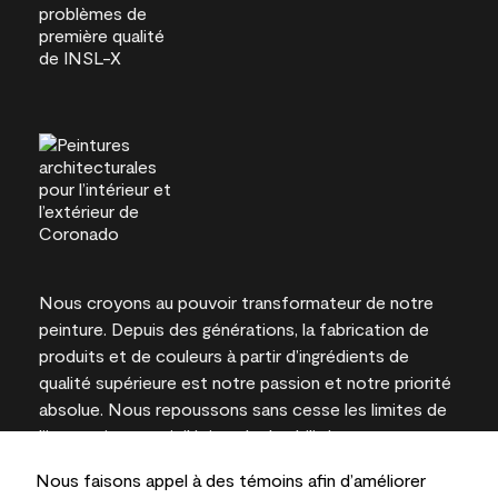
Nous croyons au pouvoir transformateur de notre
peinture. Depuis des générations, la fabrication de
produits et de couleurs à partir d’ingrédients de
qualité supérieure est notre passion et notre priorité
absolue. Nous repoussons sans cesse les limites de
l’innovation et privilégions la durabilité pour
l’obtention de résultats à long terme et la fiabilité de
Nous faisons appel à des témoins afin d’améliorer
l’expertise locale.