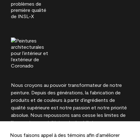
Nous croyons au pouvoir transformateur de notre
peinture. Depuis des générations, la fabrication de
produits et de couleurs à partir d’ingrédients de
qualité supérieure est notre passion et notre priorité
absolue. Nous repoussons sans cesse les limites de
l’innovation et privilégions la durabilité pour
l’obtention de résultats à long terme et la fiabilité de
Nous faisons appel à des témoins afin d’améliorer
l’expertise locale.