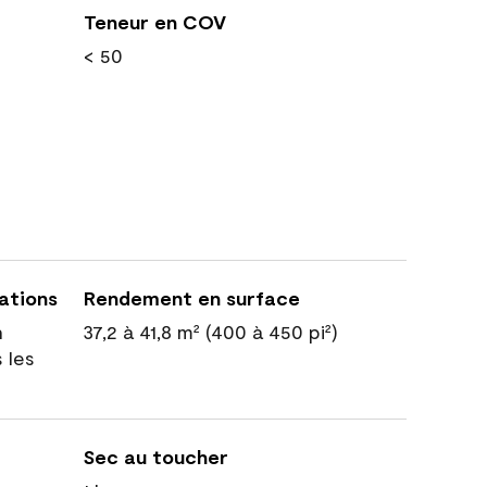
Teneur en COV
< 50
cations
Rendement en surface
n
37,2 à 41,8 m² (400 à 450 pi²)
 les
Sec au toucher