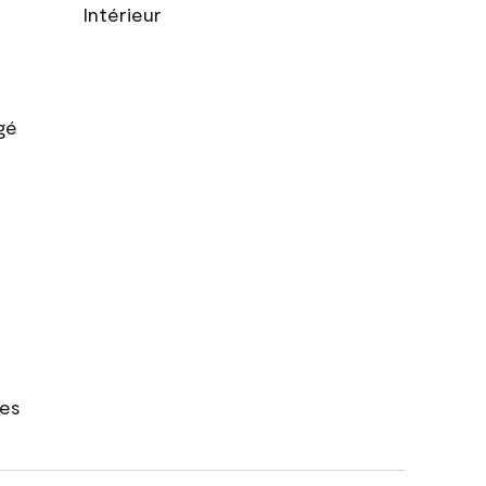
Intérieur
gé
res