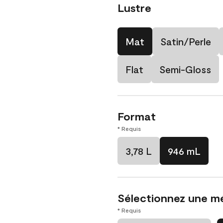
Lustre
Mat
Satin/Perle
Flat
Semi-Gloss
Format
* Requis
3,78 L
946 mL
Sélectionnez une m
* Requis