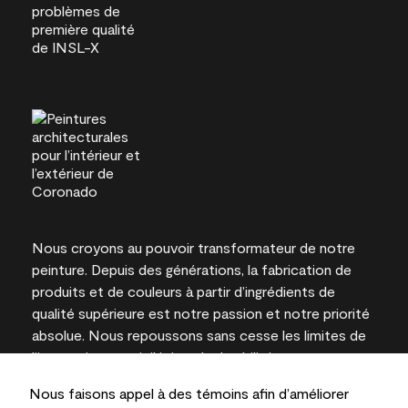
Nous croyons au pouvoir transformateur de notre
peinture. Depuis des générations, la fabrication de
produits et de couleurs à partir d’ingrédients de
qualité supérieure est notre passion et notre priorité
absolue. Nous repoussons sans cesse les limites de
l’innovation et privilégions la durabilité pour
l’obtention de résultats à long terme et la fiabilité de
Nous faisons appel à des témoins afin d’améliorer
l’expertise locale.