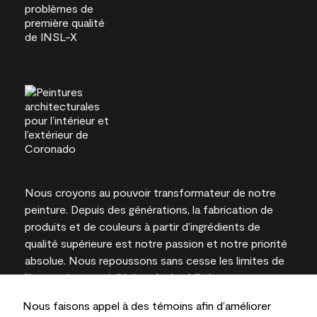
Nous croyons au pouvoir transformateur de notre
peinture. Depuis des générations, la fabrication de
produits et de couleurs à partir d’ingrédients de
qualité supérieure est notre passion et notre priorité
absolue. Nous repoussons sans cesse les limites de
l’innovation et privilégions la durabilité pour
l’obtention de résultats à long terme et la fiabilité de
Nous faisons appel à des témoins afin d’améliorer
l’expertise locale.