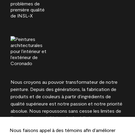
Nous croyons au pouvoir transformateur de notre
peinture. Depuis des générations, la fabrication de
produits et de couleurs à partir d’ingrédients de
qualité supérieure est notre passion et notre priorité
absolue. Nous repoussons sans cesse les limites de
l’innovation et privilégions la durabilité pour
l’obtention de résultats à long terme et la fiabilité de
Nous faisons appel à des témoins afin d’améliorer
l’expertise locale.