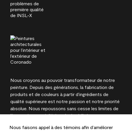
Nous croyons au pouvoir transformateur de notre
peinture. Depuis des générations, la fabrication de
produits et de couleurs à partir d’ingrédients de
qualité supérieure est notre passion et notre priorité
absolue. Nous repoussons sans cesse les limites de
l’innovation et privilégions la durabilité pour
l’obtention de résultats à long terme et la fiabilité de
Nous faisons appel à des témoins afin d’améliorer
l’expertise locale.