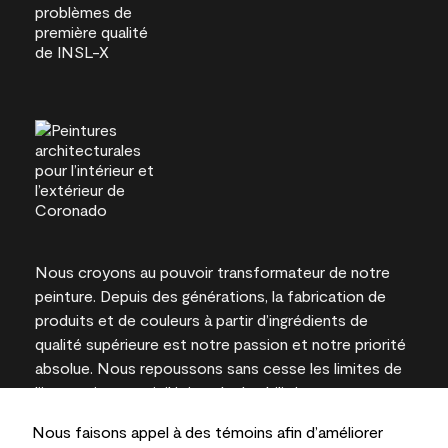
Nous croyons au pouvoir transformateur de notre
peinture. Depuis des générations, la fabrication de
produits et de couleurs à partir d’ingrédients de
qualité supérieure est notre passion et notre priorité
absolue. Nous repoussons sans cesse les limites de
l’innovation et privilégions la durabilité pour
l’obtention de résultats à long terme et la fiabilité de
Nous faisons appel à des témoins afin d’améliorer
l’expertise locale.