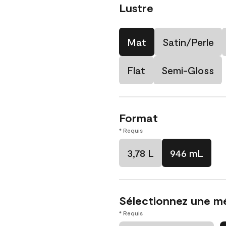
Lustre
Mat
Satin/Perle
Flat
Semi-Gloss
Format
* Requis
3,78 L
946 mL
Sélectionnez une m
* Requis