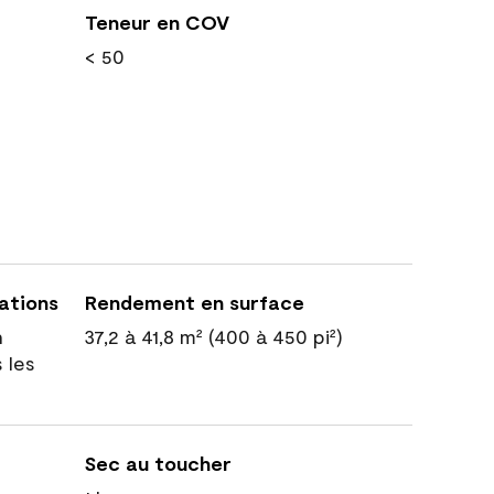
Teneur en COV
< 50
cations
Rendement en surface
n
37,2 à 41,8 m² (400 à 450 pi²)
 les
Sec au toucher