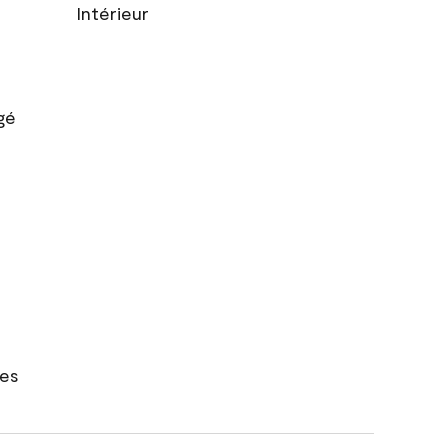
Intérieur
gé
res