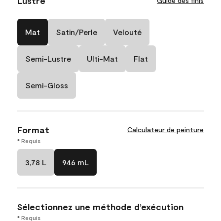
Lustre
Guide des finis
Mat
Satin/Perle
Velouté
Semi-Lustre
Ulti-Mat
Flat
Semi-Gloss
Format
Calculateur de peinture
* Requis
3,78 L
946 mL
Sélectionnez une méthode d’exécution
* Requis