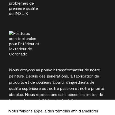
Nous croyons au pouvoir transformateur de notre
peinture. Depuis des générations, la fabrication de
produits et de couleurs à partir d’ingrédients de
qualité supérieure est notre passion et notre priorité
absolue. Nous repoussons sans cesse les limites de
l’innovation et privilégions la durabilité pour
l’obtention de résultats à long terme et la fiabilité de
Nous faisons appel à des témoins afin d’améliorer
l’expertise locale.