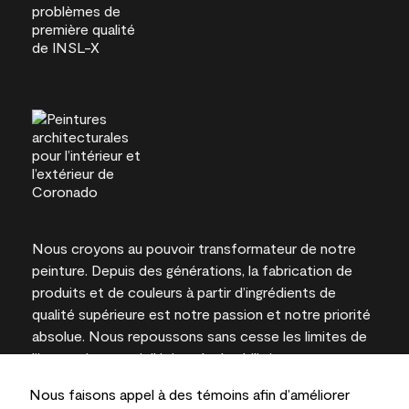
Nous croyons au pouvoir transformateur de notre
peinture. Depuis des générations, la fabrication de
produits et de couleurs à partir d’ingrédients de
qualité supérieure est notre passion et notre priorité
absolue. Nous repoussons sans cesse les limites de
l’innovation et privilégions la durabilité pour
l’obtention de résultats à long terme et la fiabilité de
Nous faisons appel à des témoins afin d’améliorer
l’expertise locale.