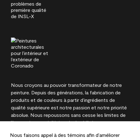
Nous croyons au pouvoir transformateur de notre
peinture. Depuis des générations, la fabrication de
produits et de couleurs à partir d’ingrédients de
qualité supérieure est notre passion et notre priorité
absolue. Nous repoussons sans cesse les limites de
l’innovation et privilégions la durabilité pour
l’obtention de résultats à long terme et la fiabilité de
Nous faisons appel à des témoins afin d’améliorer
l’expertise locale.