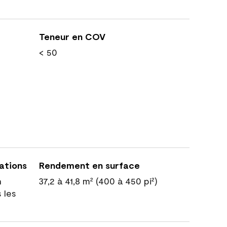
Teneur en COV
< 50
cations
Rendement en surface
n
37,2 à 41,8 m² (400 à 450 pi²)
 les