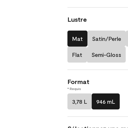
Lustre
Mat
Satin/Perle
Flat
Semi-Gloss
Format
* Requis
3,78 L
946 mL